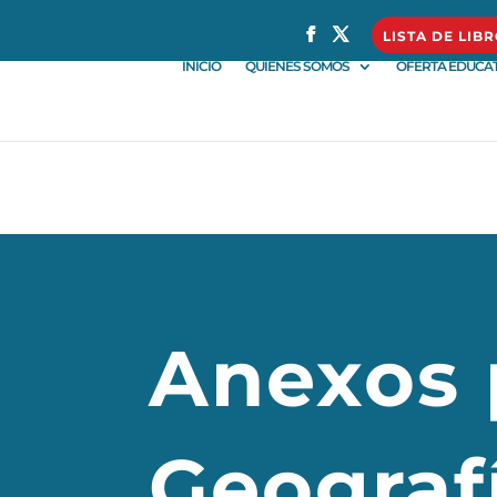
} }
LISTA DE LIB
INICIO
QUIÉNES SOMOS
OFERTA EDUCAT
Anexos 
Geografí