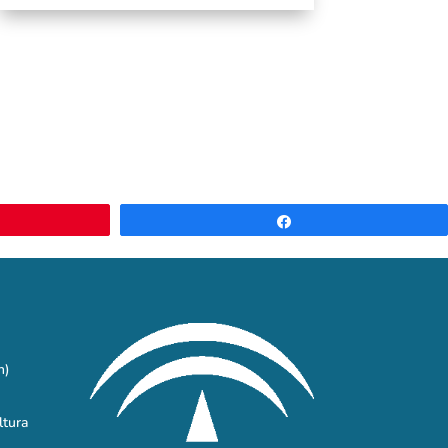
Compartir
n)
ltura