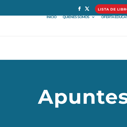
} }
LISTA DE LIB
INICIO
QUIÉNES SOMOS
OFERTA EDUCAT
Apunte