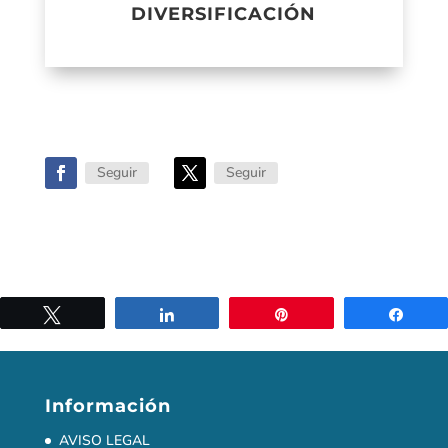
DIVERSIFICACIÓN
Seguir
Seguir
Twittear
Compartir
Pin
Comp
Información
AVISO LEGAL