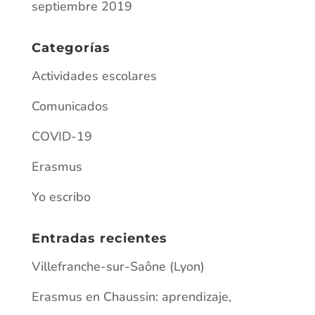
COVID-19
Erasmus
Yo escribo
Entradas recientes
Villefranche-sur-Saône (Lyon)
Erasmus en Chaussin: aprendizaje,
convivencia y cultura (del 8 al 16 de enero)
HAMBURGO 2026
¡ATENCIÓN, ARTISTAS DEL IES
PALOMARES!
Matriculación ordinaria para el alumnado