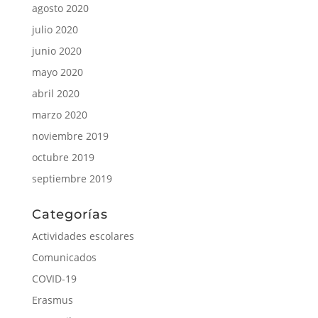
Comunicados
COVID-19
Erasmus
Yo escribo
Entradas recientes
Villefranche-sur-Saône (Lyon)
Erasmus en Chaussin: aprendizaje, convivencia y
cultura (del 8 al 16 de enero)
HAMBURGO 2026
¡ATENCIÓN, ARTISTAS DEL IES PALOMARES!
Matriculación ordinaria para el alumnado de ESO y
Bachillerato 2025