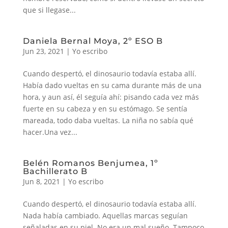
que si llegase...
Daniela Bernal Moya, 2º ESO B
Jun 23, 2021
|
Yo escribo
Cuando despertó, el dinosaurio todavía estaba allí.
Había dado vueltas en su cama durante más de una
hora, y aun así, él seguía ahí: pisando cada vez más
fuerte en su cabeza y en su estómago. Se sentía
mareada, todo daba vueltas. La niña no sabía qué
hacer.Una vez...
Belén Romanos Benjumea, 1º
Bachillerato B
Jun 8, 2021
|
Yo escribo
Cuando despertó, el dinosaurio todavía estaba allí.
Nada había cambiado. Aquellas marcas seguían
señaladas en su piel. No era un mal sueño. Tampoco