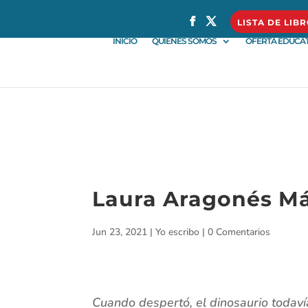
} }
LISTA DE LIB
INICIO
QUIÉNES SOMOS
OFERTA EDUCAT
Laura Aragonés Má
Jun 23, 2021
|
Yo escribo
|
0 Comentarios
Cuando despertó, el dinosaurio todavía