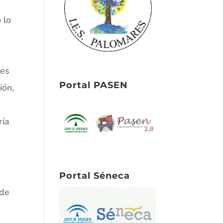
 lo
nes
Portal PASEN
ión,
ría
Portal Séneca
 de