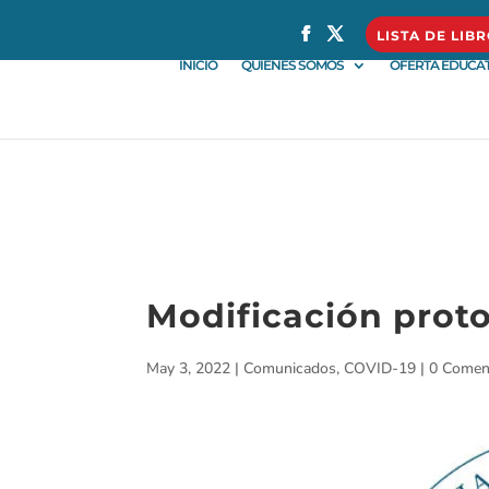
} }
LISTA DE LIB
INICIO
QUIÉNES SOMOS
OFERTA EDUCAT
Modificación prot
May 3, 2022
|
Comunicados
,
COVID-19
|
0 Comen