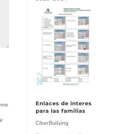
Enlaces de interes
e me
para las familias
ir
CiberBullying