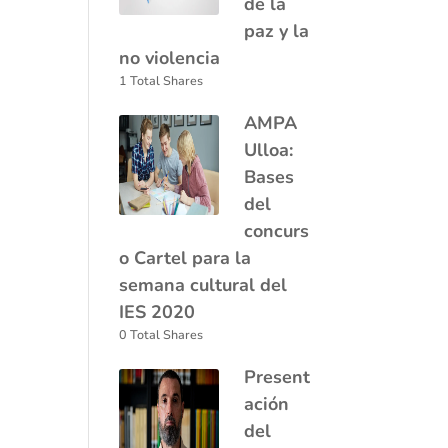
de la
paz y la
no violencia
1 Total Shares
AMPA
Ulloa:
Bases
del
concurs
o Cartel para la
semana cultural del
IES 2020
0 Total Shares
Present
ación
del