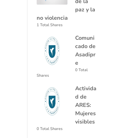
de la
paz y la
no violencia
1 Total Shares
Comuni
cado de
Asadipr
e
0 Total
Shares
Activida
d de
ARES:
Mujeres
visibles
0 Total Shares