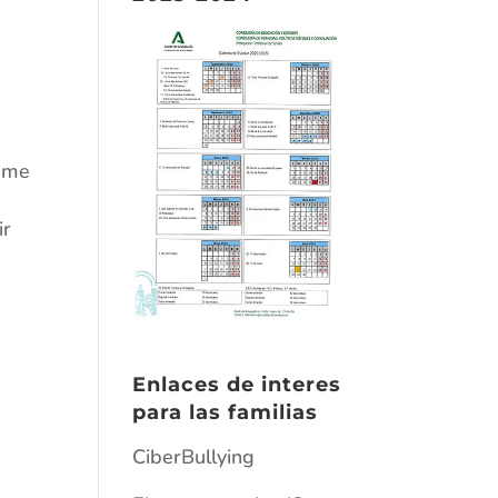
e me
ir
Enlaces de interes
para las familias
CiberBullying