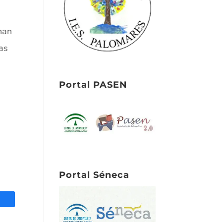
han
as
Portal PASEN
Portal Séneca
tir