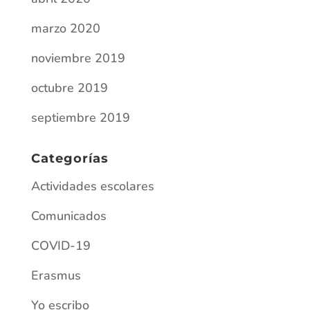
COVID-19
Erasmus
Yo escribo
Entradas recientes
Villefranche-sur-Saône (Lyon)
Erasmus en Chaussin: aprendizaje,
convivencia y cultura (del 8 al 16 de enero)
HAMBURGO 2026
¡ATENCIÓN, ARTISTAS DEL IES
PALOMARES!
Matriculación ordinaria para el alumnado