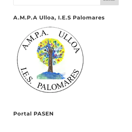
A.M.P.A Ulloa, I.E.S Palomares
Portal PASEN