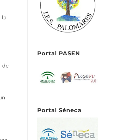
 la
Portal PASEN
s de
un
Portal Séneca
cas