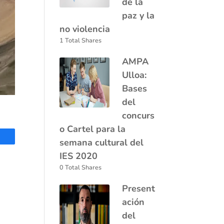
de la
paz y la
no violencia
1 Total Shares
AMPA
Ulloa:
Bases
del
concurs
o Cartel para la
tir
semana cultural del
IES 2020
0 Total Shares
Present
ación
del