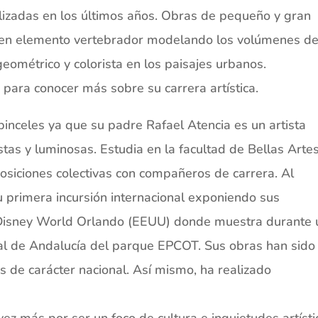
lizadas en los últimos años. Obras de pequeño y gran
te en elemento vertebrador modelando los volúmenes de
ométrico y colorista en los paisajes urbanos.
 para conocer más sobre su carrera artística.
pinceles ya que su padre Rafael Atencia es un artista
stas y luminosas. Estudia en la facultad de Bellas Arte
posiciones colectivas con compañeros de carrera. Al
u primera incursión internacional exponiendo sus
Disney World Orlando (EEUU) donde muestra durante 
al de Andalucía del parque EPCOT. Sus obras han sido
s de carácter nacional. Así mismo, ha realizado
ez más por ser un foco de cultura e inquietudes artísti