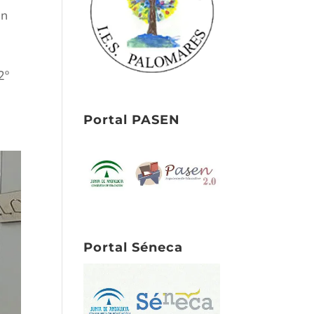
án
2º
Portal PASEN
Portal Séneca