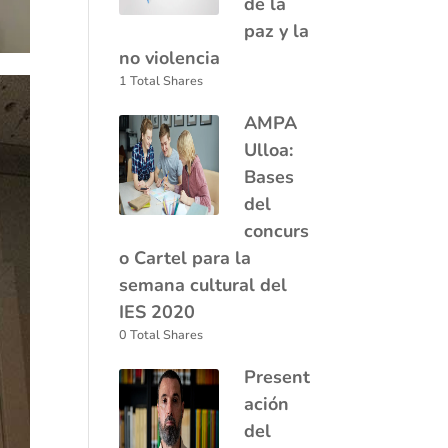
de la
paz y la
no violencia
1 Total Shares
AMPA
Ulloa:
Bases
del
concurs
o Cartel para la
semana cultural del
IES 2020
0 Total Shares
Present
ación
del