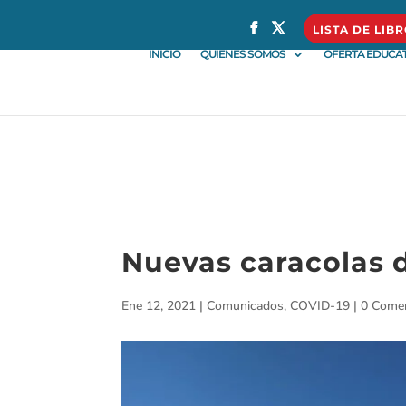
} }
LISTA DE LIB
INICIO
QUIÉNES SOMOS
OFERTA EDUCAT
Nuevas caracolas d
Ene 12, 2021
|
Comunicados
,
COVID-19
|
0 Comen