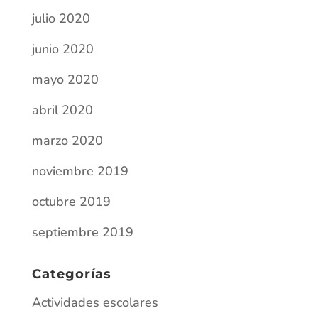
Categorías
Actividades escolares
Comunicados
COVID-19
Erasmus
Yo escribo
Entradas recientes
Villefranche-sur-Saône (Lyon)
Erasmus en Chaussin: aprendizaje,
convivencia y cultura (del 8 al 16 de enero)